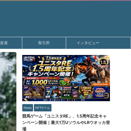
号資産
取引所
インタビュー
News
NFTゲーム
競馬ゲーム「ユニスタRE」、1.5周年記念キャ
ンペーン開催｜最大1万UソウルやLRウオッカ登
場