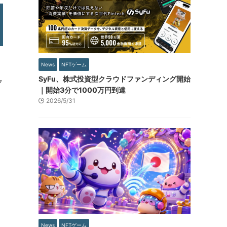
News
NFTゲーム
ま
SyFu、株式投資型クラウドファンディング開始
ク
｜開始3分で1000万円到達
2026/5/31
News
NFTゲーム