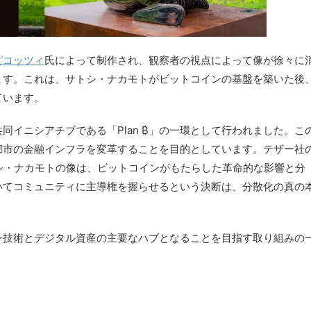
ピコッツィ
氏によって制作され、観察者の視点によって像が徐々に
ます。これは、サトシ・ナカモトがビットコインの基盤を築いた後
ています。
同イニシアチブである「Plan ₿」の一環として行われました。こ
都市の金融インフラを変革することを目的としています。テザー社
シ・ナカモトの像は、ビットコインがもたらした革命的な影響と分
いてコミュニティに主導権を握らせるという決断は、分散化の真の
ン技術とデジタル資産の主要なハブとなることを目指す取り組みの