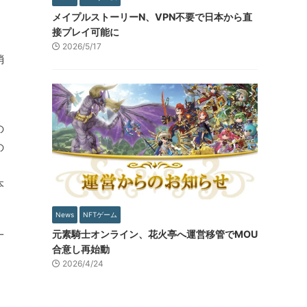
メイプルストーリーN、VPN不要で日本から直
接プレイ可能に
2026/5/17
消
、
の
の
本
News
NFTゲーム
元素騎士オンライン、花火亭へ運営移管でMOU
一
合意し再始動
2026/4/24