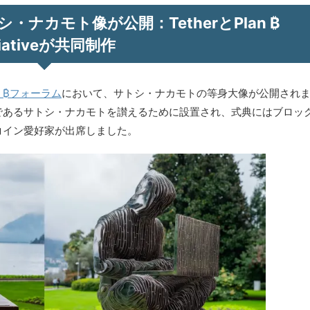
ナカモト像が公開：TetherとPlan ₿
itiativeが共同制作
an ₿フォーラム
において、サトシ・ナカモトの等身大像が公開され
であるサトシ・ナカモトを讃えるために設置され、式典にはブロッ
コイン愛好家が出席しました。