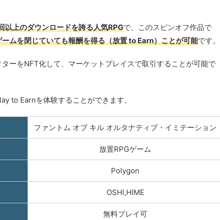
万回以上のダウンロードを誇る人気RPG
で、このスピンオフ作品で
ゲームを閉じていても報酬を得る（放置 to Earn）ことが可能
です。
ターをNFT化して、マーケットプレイスで取引することが可能で
 to Earnを体験することができます。
ファントム オブ キル オルタナティブ・イミテーション
放置RPGゲーム
Polygon
OSHI,HIME
無料プレイ可