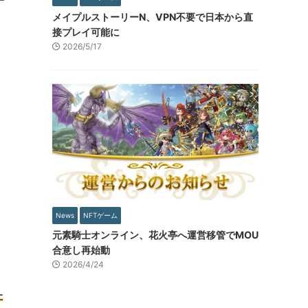
メイプルストーリーN、VPN不要で日本から直
接プレイ可能に
2026/5/17
News
NFTゲーム
元素騎士オンライン、花火亭へ運営移管でMOU
合意し再始動
2026/4/24
た