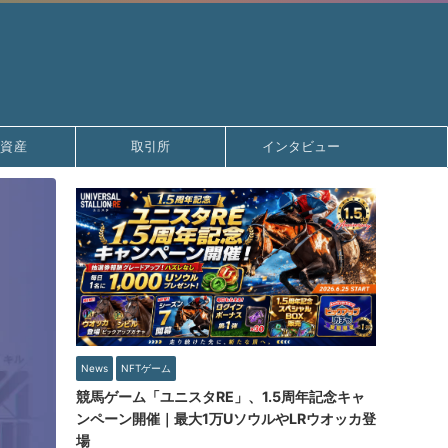
号資産
取引所
インタビュー
News
NFTゲーム
競馬ゲーム「ユニスタRE」、1.5周年記念キャ
ンペーン開催｜最大1万UソウルやLRウオッカ登
場