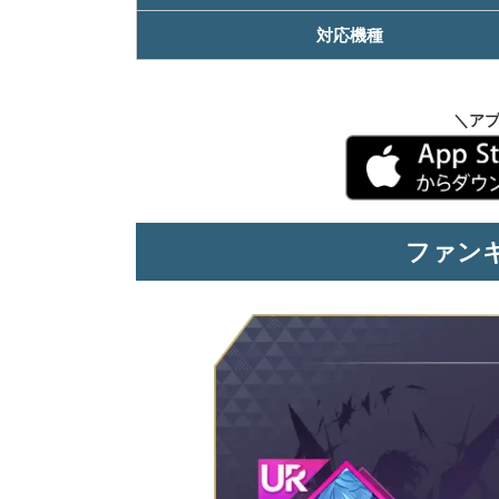
対応機種
＼ア
ファン