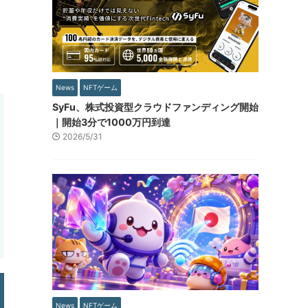
News
NFTゲーム
SyFu、株式投資型クラウドファンディング開始
｜開始3分で1000万円到達
2026/5/31
News
NFTゲーム