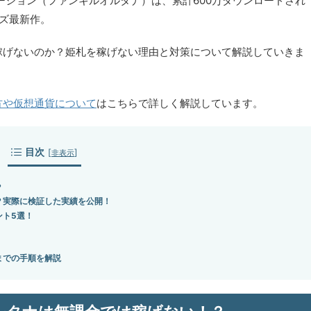
テーション（ファンキルオルタナ）は、累計600万ダウンロードされ
ーズ最新作。
稼げないのか？姫札を稼げない理由と対策について解説していきま
方や仮想通貨について
はこちらで詳しく解説しています。
目次
[
]
非表示
？
？実際に検証した実績を公開！
ント5選！
までの手順を解説