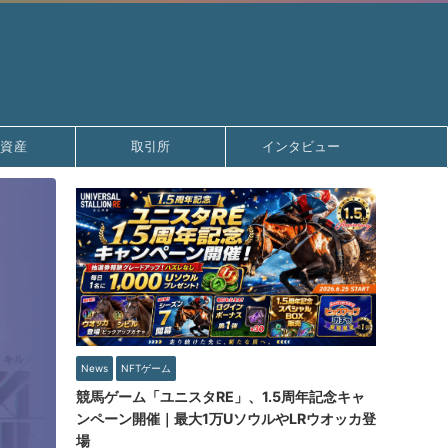
号資産
取引所
インタビュー
News
NFTゲーム
競馬ゲーム「ユニスタRE」、1.5周年記念キャ
ンペーン開催｜最大1万UソウルやLRウオッカ登
場