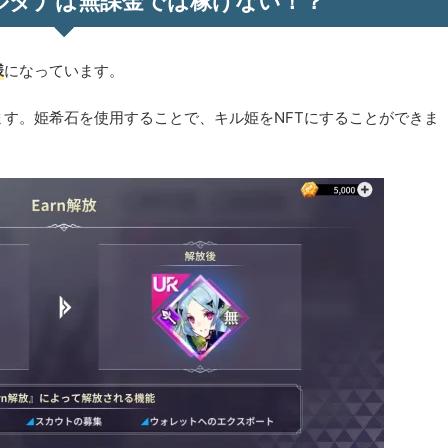
ルタナは無課金では稼げない！？
様
になっています。
ます。姫希石を使用することで、キル姫をNFTにすることができま