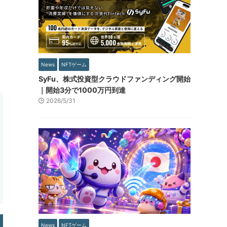
News
NFTゲーム
SyFu、株式投資型クラウドファンディング開始
｜開始3分で1000万円到達
2026/5/31
News
NFTゲーム