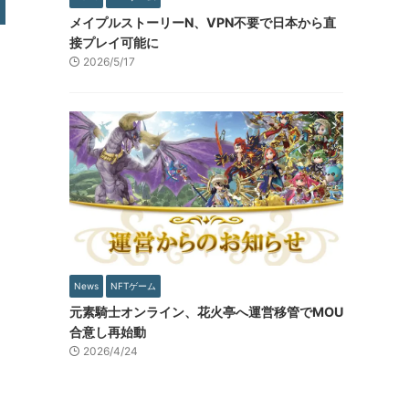
メイプルストーリーN、VPN不要で日本から直
接プレイ可能に
2026/5/17
News
NFTゲーム
元素騎士オンライン、花火亭へ運営移管でMOU
合意し再始動
2026/4/24