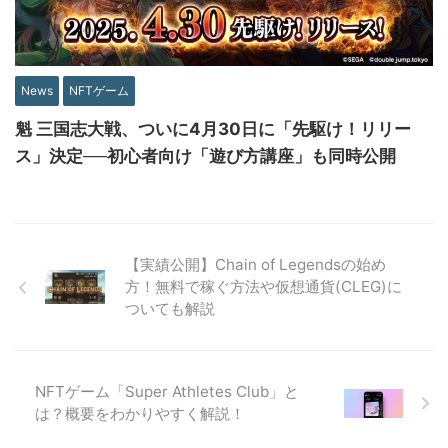
News
NFTゲーム
魁 三国志大戦、ついに4月30日に「先駆け！リリー
ス」決定──初心者向け「遊び方講座」も同時公開
【実績公開】Chain of Legendsの始め
方！無料で稼ぐ方法や仮想通貨(CLEG)に
ついても解説
NFTゲーム「Super Athletes Club」と
は？概要をわかりやすく解説！