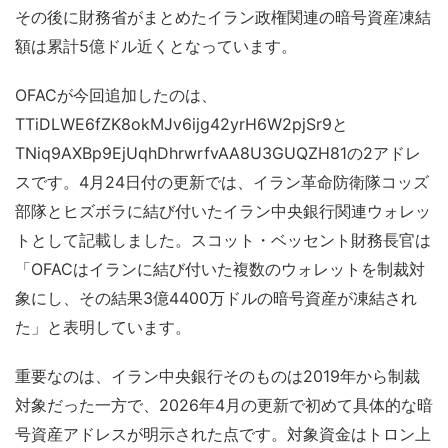
その後に財務省がまとめたイラン政権関連の暗号資産凍結
額は累計5億ドル近くとなっています。
OFACが今回追加したのは、
TTiDLWE6fZK8okMJv6ijg42yrH6W2pjSr9と
TNiq9AXBp9EjUqhDhrwrfvAA8U3GUQZH81の2アドレ
スです。4月24日付の更新では、イラン革命防衛隊コッズ
部隊とヒズボラに結び付いたイラン中央銀行関連ウォレッ
トとして記載しました。スコット・ベッセント財務長官は
「OFACはイランに結び付いた複数のウォレットを制裁対
象にし、その結果3億4400万ドルの暗号資産が凍結され
た」と表明しています。
重要なのは、イラン中央銀行そのものは2019年から制裁
対象だった一方で、2026年4月の更新で初めて具体的な暗
号資産アドレスが明示された点です。対象資金はトロン上