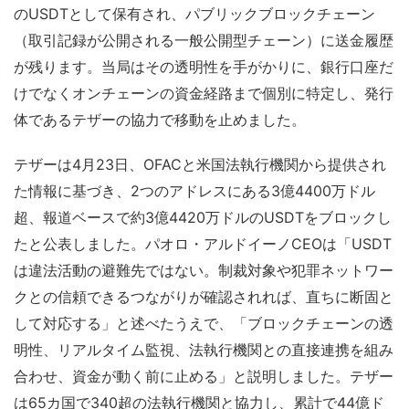
のUSDTとして保有され、パブリックブロックチェーン
（取引記録が公開される一般公開型チェーン）に送金履歴
が残ります。当局はその透明性を手がかりに、銀行口座だ
けでなくオンチェーンの資金経路まで個別に特定し、発行
体であるテザーの協力で移動を止めました。
テザーは4月23日、OFACと米国法執行機関から提供され
た情報に基づき、2つのアドレスにある3億4400万ドル
超、報道ベースで約3億4420万ドルのUSDTをブロックし
たと公表しました。パオロ・アルドイーノCEOは「USDT
は違法活動の避難先ではない。制裁対象や犯罪ネットワー
クとの信頼できるつながりが確認されれば、直ちに断固と
して対応する」と述べたうえで、「ブロックチェーンの透
明性、リアルタイム監視、法執行機関との直接連携を組み
合わせ、資金が動く前に止める」と説明しました。テザー
は65カ国で340超の法執行機関と協力し、累計で44億ド