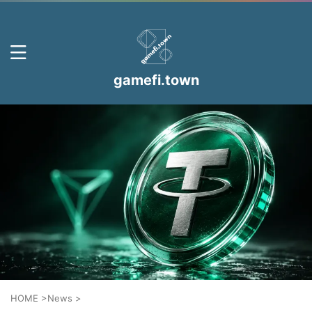
gamefi.town
HOME
>
News
>