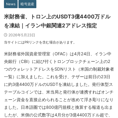
News
暗号資産
米財務省、トロン上のUSDT3億4400万ドル
を凍結｜イラン中銀関連2アドレス指定
2026年5月23日
当サイトにはPRリンクを含む場合があります。
米財務省外国資産管理室（OFAC）は4月24日、イラン中
央銀行（CBI）に結び付くトロンブロックチェーン上の2
つのウォレットアドレスをSDNリスト（米国の制裁対象者
一覧）に加えました。これを受け、テザーは前日の23日
に約3億4400万ドルのUSDTを凍結しました。発行体型ス
テーブルコインでは、米当局と発行体が連携すればオンチ
ェーン資金を直接止められることが改めて浮き彫りになり
ました。日本語圏では800億円規模と換算する報道も出ま
したが、米側の公式数字は4月分が3億4400万ドル超で、