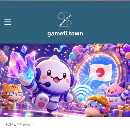
gamefi.town
HOME
>
News
>