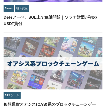
News
暗号資産
DeFiアーベ、SOL上で稼働開始｜ソラナ財団が初の
USDT貸付
NFTゲーム
仮想通貨オアシス(OAS)系のブロックチェーンゲー