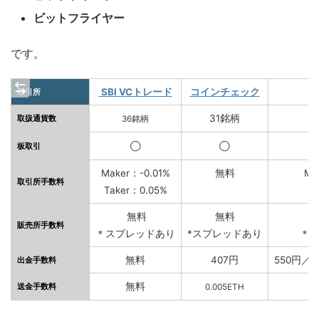
ビットフライヤー
です。
SBI VCトレード
コインチェック
取引所
31銘柄
取扱通貨数
36銘柄
板取引
◯
◯
Maker：-0.01%
無料
Ma
取引所手数料
Taker：0.05%
T
無料
無料
販売所手数料
＊スプレッドあり
*スプレッドあり
＊
無料
407円
550円／
出金手数料
無料
送金手数料
0.005ETH