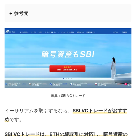
+ 参考元
出典：
SBI VC
トレード
イーサリアムを取引するなら、
SBI VCトレードがおすす
め
です。
SBI VCトレードは、ETHの板取引に対応し、暗号資産の