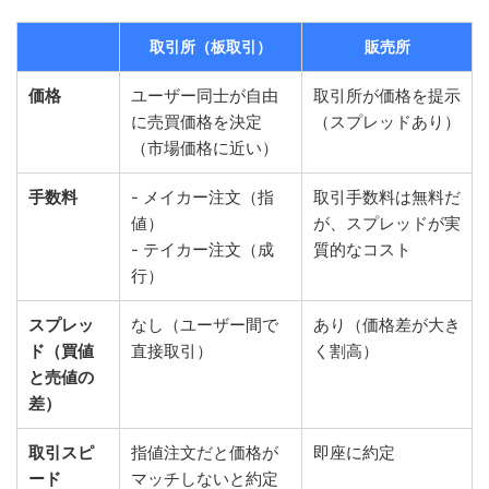
取引所（板取引）
販売所
価格
ユーザー同士が自由
取引所が価格を提示
に売買価格を決定
（スプレッドあり）
（市場価格に近い）
手数料
- メイカー注文（指
取引手数料は無料だ
値）
が、スプレッドが実
- テイカー注文（成
質的なコスト
行）
スプレッ
なし（ユーザー間で
あり（価格差が大き
ド（買値
直接取引）
く割高）
と売値の
差）
取引スピ
指値注文だと価格が
即座に約定
ード
マッチしないと約定