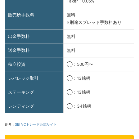
Taker：0.05%
販売所手数料
無料
※別途スプレッド手数料あり
出金手数料
無料
送金手数料
無料
積立投資
◯：500円〜
レバレッジ取引
◯：13銘柄
ステーキング
◯：13銘柄
レンディング
◯：34銘柄
参考：
SBI VC
トレード公式サイト