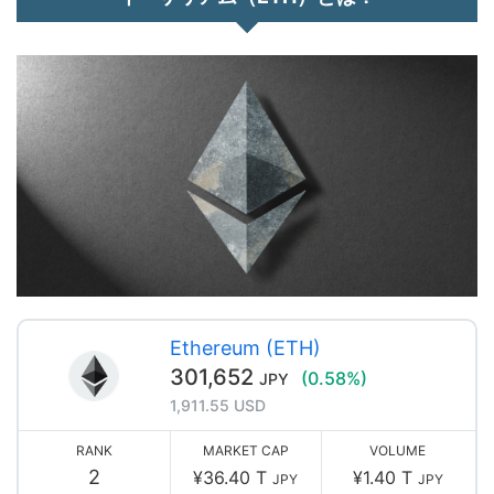
Ethereum (ETH)
301,652
(0.58%)
JPY
1,911.55 USD
RANK
MARKET CAP
VOLUME
2
¥36.40 T
¥1.40 T
JPY
JPY