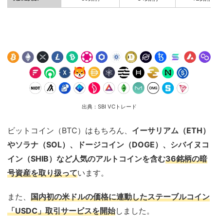
出典：
SBI VC
トレード
ビットコイン（BTC）はもちろん、
イーサリアム（ETH）
や
ソラナ（SOL）、ドージコイン（DOGE）、シバイヌコ
イン（SHIB）など人気のアルトコインを含む
36銘
柄の暗
号資産を取り扱って
います。
また、
国内初の米ドルの価格に連動したステーブルコイン
「USDC」取引サービスを開始
しました。