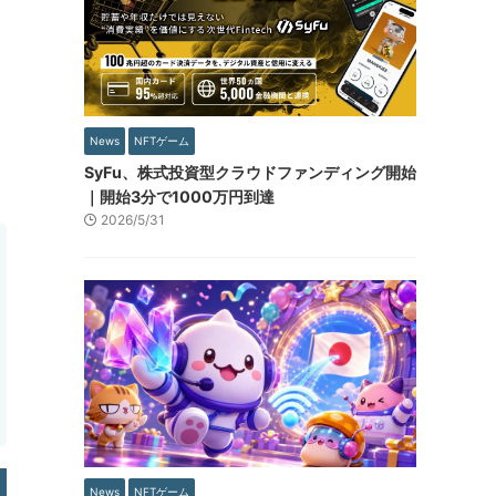
News
NFTゲーム
SyFu、株式投資型クラウドファンディング開始
｜開始3分で1000万円到達
2026/5/31
News
NFTゲーム