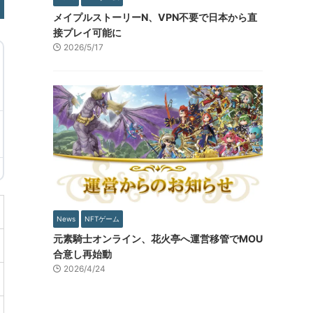
メイプルストーリーN、VPN不要で日本から直
接プレイ可能に
2026/5/17
News
NFTゲーム
元素騎士オンライン、花火亭へ運営移管でMOU
合意し再始動
2026/4/24