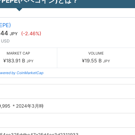
PEPE(ペペコイン)とは？
EPE)
444
(-2.46%)
JPY
 USD
MARKET CAP
VOLUME
¥183.91 B
¥19.55 B
JPY
JPY
wered by CoinMarketCap
99,995 ＊2024年3月時
54ce325ddbe47a25d4ec3d2311933