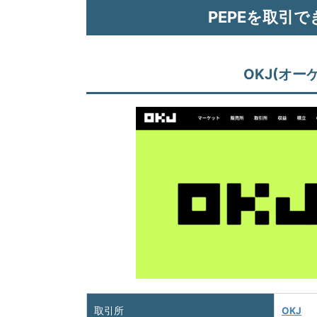
PEPEを取引
OKJ(オ
取引所
OKJ