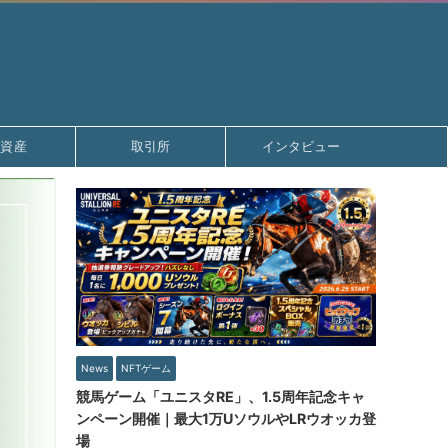
号資産
取引所
インタビュー
News
NFTゲーム
競馬ゲーム「ユニスタRE」、1.5周年記念キャ
ンペーン開催｜最大1万UソウルやLRウオッカ登
場