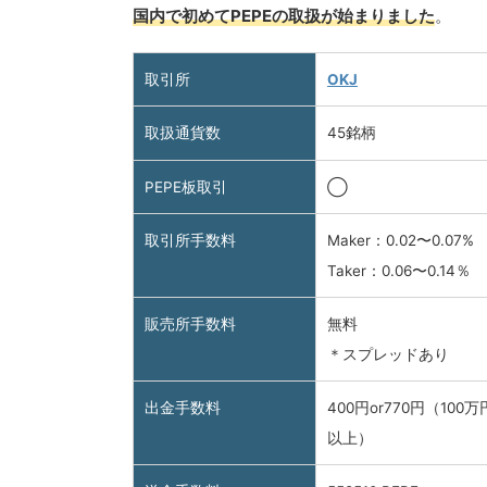
国内で初めてPEPEの取扱が始まりました
。
取引所
OKJ
取扱通貨数
45銘柄
PEPE板取引
◯
取引所手数料
Maker：0.02〜0.07%
Taker：0.06〜0.14％
販売所手数料
無料
＊スプレッドあり
出金手数料
400円or770円（100万
以上）