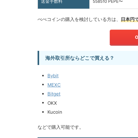
送金手数料
558510 PEPE〜
ぺぺコインの購入を検討している方は、
日本円
海外取引所ならどこで買える？
Bybit
MEXC
Bitget
OKX
Kucoin
などで購入可能です。