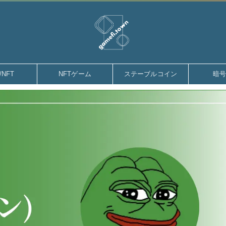
gamefi.town
/NFT
NFTゲーム
ステーブルコイン
暗