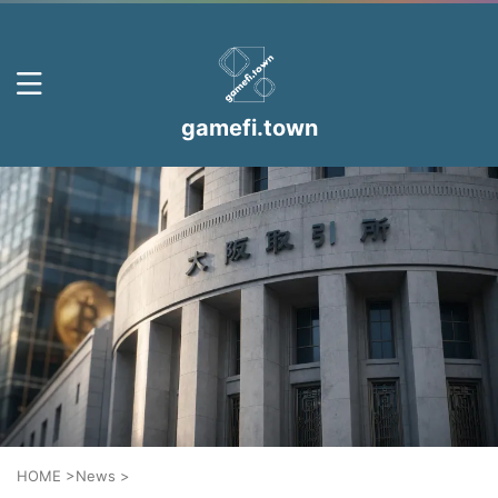
gamefi.town
HOME
>
News
>