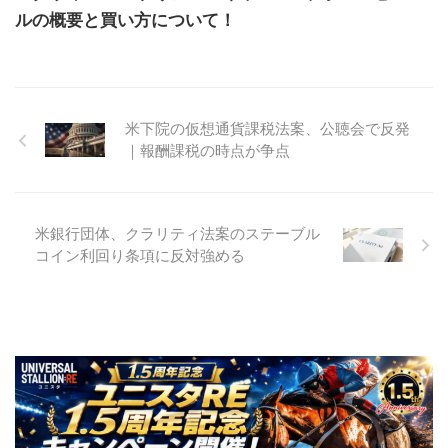
ルの概要と買い方について！
米下院の仮想通貨課税法案、公聴会で反発
｜報酬課税の時点が争点
米銀行団体、クラリティ法案のステーブル
コイン利回り条項に反対強める