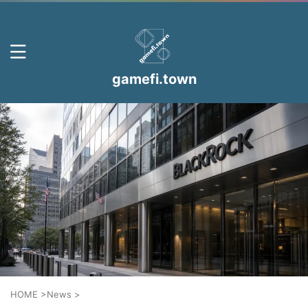
gamefi.town
HOME
>
News
>