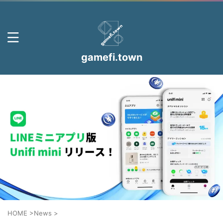
gamefi.town
HOME
>
News
>