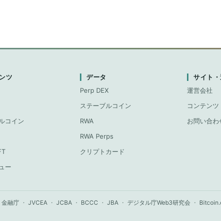
ンツ
データ
サイト・
Perp DEX
運営会社
ステーブルコイン
コンテンツ
ルコイン
RWA
お問い合わ
RWA Perps
FT
クリプトカード
ュー
金融庁
・
JVCEA
・
JCBA
・
BCCC
・
JBA
・
デジタル庁Web3研究会
・
Bitcoin.