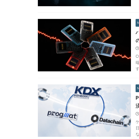
C
す
ケ