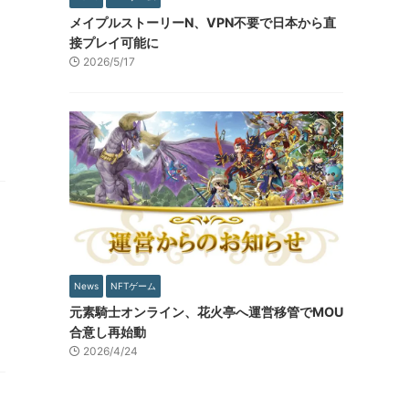
メイプルストーリーN、VPN不要で日本から直
接プレイ可能に
2026/5/17
News
NFTゲーム
元素騎士オンライン、花火亭へ運営移管でMOU
合意し再始動
2026/4/24