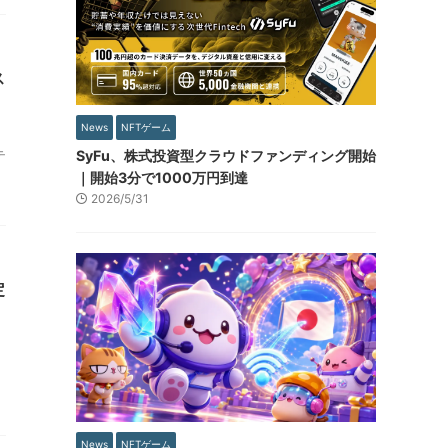
ス
News
NFTゲーム
テ
SyFu、株式投資型クラウドファンディング開始
｜開始3分で1000万円到達
2026/5/31
定
News
NFTゲーム