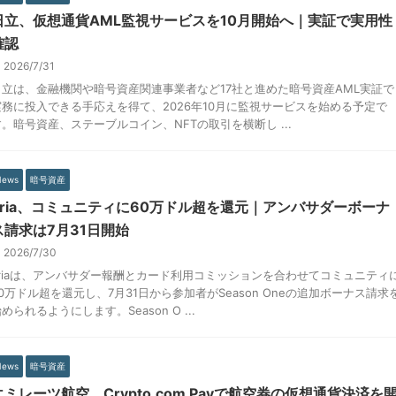
日立、仮想通貨AML監視サービスを10月開始へ｜実証で実用性
確認
2026/7/31
日立は、金融機関や暗号資産関連事業者など17社と進めた暗号資産AML実証で
実務に投入できる手応えを得て、2026年10月に監視サービスを始める予定で
す。暗号資産、ステーブルコイン、NFTの取引を横断し ...
News
暗号資産
Tria、コミュニティに60万ドル超を還元｜アンバサダーボーナ
ス請求は7月31日開始
2026/7/30
Triaは、アンバサダー報酬とカード利用コミッションを合わせてコミュニティ
60万ドル超を還元し、7月31日から参加者がSeason Oneの追加ボーナス請求
められるようにします。Season O ...
News
暗号資産
エミレーツ航空、Crypto.com Payで航空券の仮想通貨決済を