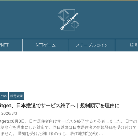
gamefi.town
/NFT
NFTゲーム
ステーブルコイン
暗
News
暗号資産
Bitget、日本撤退でサービス終了へ｜規制順守を理由に
2026/8/3
Bitgetは8月3日、日本居住者向けサービスを終了すると公表しました。日本の
規制順守を理由にした対応で、同日以降は日本居住者の新規登録を受け付けて
いません。 通知を受けた利用者のうち、居住地判定が誤 ...