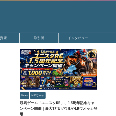
号資産
取引所
インタビュー
News
NFTゲーム
競馬ゲーム「ユニスタRE」、1.5周年記念キャ
ンペーン開催｜最大1万UソウルやLRウオッカ登
場