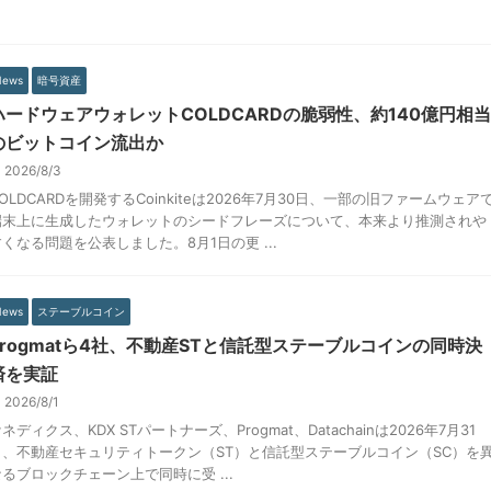
News
暗号資産
ハードウェアウォレットCOLDCARDの脆弱性、約140億円相当
のビットコイン流出か
2026/8/3
OLDCARDを開発するCoinkiteは2026年7月30日、一部の旧ファームウェア
端末上に生成したウォレットのシードフレーズについて、本来より推測されや
くなる問題を公表しました。8月1日の更 ...
News
ステーブルコイン
Progmatら4社、不動産STと信託型ステーブルコインの同時決
済を実証
2026/8/1
ネディクス、KDX STパートナーズ、Progmat、Datachainは2026年7月31
日、不動産セキュリティトークン（ST）と信託型ステーブルコイン（SC）を
なるブロックチェーン上で同時に受 ...