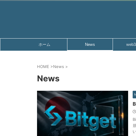
ホーム
News
web3
HOME
>
News
>
News