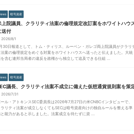
News
暗号資産
米上院議員、クラリティ法案の倫理規定改訂案をホワイトハウ
に送付
2026/8/1
7月30日報道として、トム・ティリス、ルーベン・ガレゴ両上院議員がクラリ
ィ法案の倫理規定をめぐる対案をホワイトハウスへ送ったと伝えました。大統
領を含む連邦当局者の違反を政権から独立して追及できる仕組 ...
News
暗号資産
SEC議長、クラリティ法案不成立に備えた仮想通貨規則案を策
2026/7/31
ポール・アトキンスSEC委員長は2026年7月27日の米CNBCインタビューで、
クラリティ法案が成立しなくてもSECは暗号資産向けの独自ルールを整える準
備と能力があると示しました。法案成立を待たずに資 ...