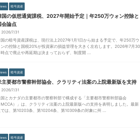
News
暗号資産
韓国の仮想通貨課税、2027年開始予定｜年250万ウォン控除と
国会論点
2026/7/31
韓国の暗号資産課税は、現行法上2027年1月1日から始まる予定で、年250万ウ
ォンの控除と国税20%が投資家の損益管理を大きく左右します。2026年7月30
日時点で廃止や再延期は決まっておらず、制度開 ...
News
暗号資産
米主要都市警察幹部協会、クラリティ法案の上院最新版を支持
2026/7/31
米国とカナダの主要都市の警察幹部で構成する「主要都市警察幹部協会
（MCCA）」は、クラリティ法案の上院最新版への支持を表明しました。最新
では、第10203条、第10204条、第10309条の対象に州 ...
News
暗号資産