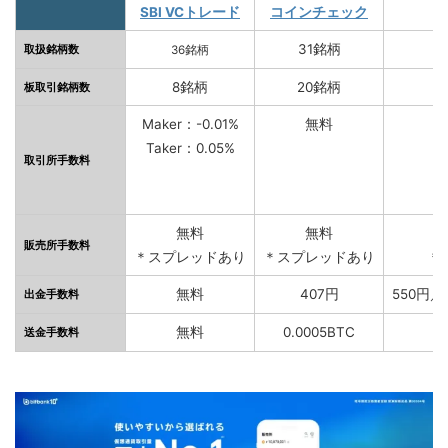
SBI VCトレード
コインチェック
31銘柄
取扱銘柄数
36銘柄
8銘柄
20銘柄
板取引銘柄数
Maker：-0.01%
無料
M
Taker：0.05%
取引所手数料
無料
無料
販売所手数料
＊スプレッドあり
＊スプレッドあり
＊
無料
407円
550円
出金手数料
無料
0.0005BTC
送金手数料