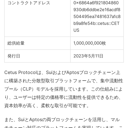
コントラクトアドレス
0x6864a6f921804860
930db6ddbe2e16acdf8
504495ea7481637a1c8
b9a8fe54b::cetus::CET
US
総供給量
1,000,000,000枚
発行日
2023年5月11日
Cetus Protocolは、SuiおよびAptosブロックチェーン上
に構築された分散型取引プラットフォームで、集中流動性
プール（CLP）モデルを採用しています。この仕組みによ
り、ユーザーは特定の価格帯に流動性を提供できるため、
資本効率が高く、柔軟な取引が可能です。
また、SuiとAptosの両ブロックチェーンを活用し、マル
チチェーン対応のプラットフォームを実現しています。こ