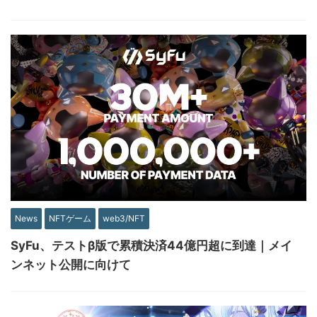
News
NFTゲーム
web3/NFT
SyFu、テストβ版で累積決済44億円超に到達｜メイ
ンネット公開に向けて