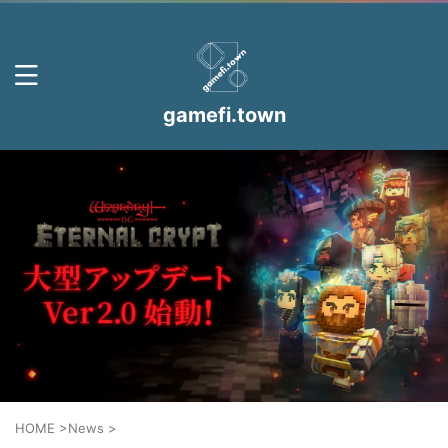
gamefi.town
HOME
>
News
>