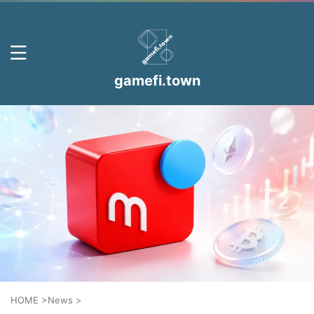
gamefi.town
HOME
>
News
>