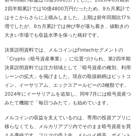
2四半期累計では10億4800万円だったため、9カ月累計で
はそこからさらに上積みしました。上期は前年同期比17％
増でしたが、9カ月累計では伸び率が落ち着き、値動きの
大きい市場でも収益水準を保った格好です。
決算説明資料では、メルコインはFintechセグメントの
「Crypto（暗号資産事業）」に位置づけられ、第2四半期
決算説明資料では注力領域として「暗号資産の種別、利用
シーンの拡大」を掲げました。現在の取扱銘柄はビットコ
イン、イーサリアム、エックスアールピーの3種類です。
2024年にイーサリアムを追加し、同年7月には暗号資産つ
みたて機能で「毎日つみたて」も始めています。
メルコインの収益を支えているのは、専用の投資アプリに
移らなくても、メルカリアプリ内でそのまま暗号資産を買
える導線です。フリマの売上金、メルペイ残高、ポイント