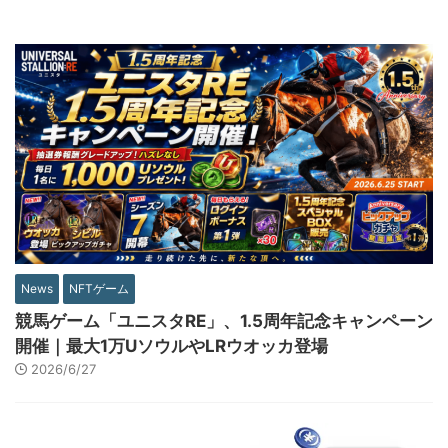
News
NFTゲーム
競馬ゲーム「ユニスタRE」、1.5周年記念キャンペーン
開催｜最大1万UソウルやLRウオッカ登場
2026/6/27