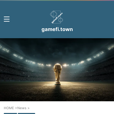
gamefi.town
HOME
>
News
>