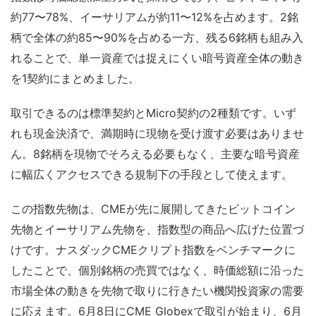
約77〜78%、イーサリアムが約11〜12%を占めます。2銘
柄で全体の約85〜90%を占める一方、残る6銘柄も組み入
れることで、単一資産では捉えにくい暗号資産全体の動き
を1契約にまとめました。
取引できるのは標準契約とMicro契約の2種類です。いず
れも現金決済で、満期時に現物を受け渡す必要はありませ
ん。8銘柄を現物でそろえる必要もなく、主要な暗号資産
に幅広くアクセスできる規制下の手段として使えます。
この指数先物は、CMEが先に展開してきたビットコイン
先物とイーサリアム先物を、指数型の商品へ広げた位置づ
けです。ナスダックCMEクリプト指数をベンチマークに
したことで、個別銘柄の売買ではなく、時価総額に沿った
市場全体の動きを先物で取りに行きたい機関投資家の需要
に応えます。6月8日にCME Globexで取引が始まり、6月