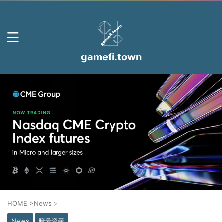
gamefi.town
HOME
>
News
>
News
暗号資産