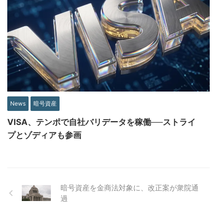
News
暗号資産
VISA、テンポで自社バリデータを稼働──ストライ
プとゾディアも参画
暗号資産を金商法対象に、改正案が衆院通
過