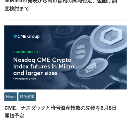
NoBorder発表から高市首相の関与否定、金融庁調
査検討まで
News
暗号資産
CME、ナスダックと暗号資産指数の先物を6月8日
開始予定