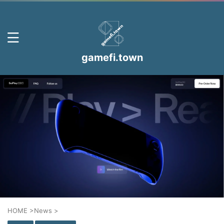
gamefi.town
HOME
>
News
>