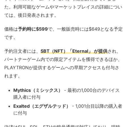
た。利用可能なゲームやマーケットプレイスの詳細につい
ては、後日発表されます。
価格は
予約時に$599
で、一般販売時には$649となる予定
です。
予約注文者には、
SBT（NFT）「Eternal」 が提供
され、
パートナーゲーム内での限定アイテムを獲得できるほか、
PLAYTRONが提供するゲームへの早期アクセスも付与さ
れます。
Mythics（ミシックス）
- 最初の1,000台のデバイス
購入者に付与
Exalted（エグザルテッド）
- 1,001台目以降の購入者
に付与
決済はSUI、SOL、ETHの暗号通貨で対応しており、現時