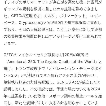
イティブのポリマーケットが存在感を高めた後、州当局が
ギャンブル規制を根拠に差し止めや提訴を強めてきまし
た。CFTCの整理では、カルシ、ポリマーケット、コイン
ベース、Crypto.comなどが約50件の州主導訴訟に直面し
ており、今回の大統領発言は、こうした案件に対して連邦
の監督権限を前面に押し出すメッセージと受け止められて
います。
CFTCのマイケル・セリグ議長は1月29日の演説で
「America at 250: The Crypto Capital of the World」と
掲げ、トランプ政権下で「オペレーション・チョークポイ
ント2.0」と批判されてきた銀行アクセス圧力が終わり、
規制執行頼みの方針も死滅し、GENIUS Actが成立したと
説明しました。その演説では、予測市場についても2024
年に提案されていた政治・スポーツ契約の禁止ルールを撤
回し、新たな規則づくりに入る方針を明らかにしていま