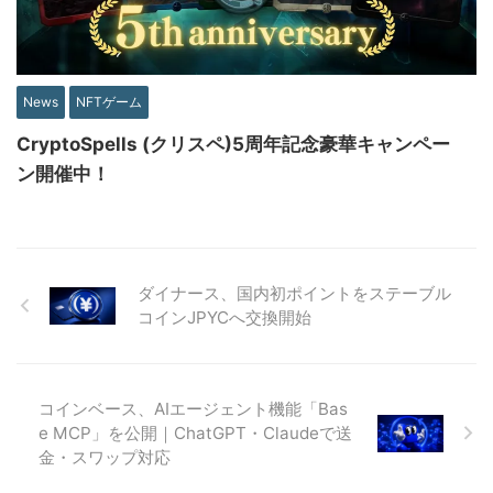
News
NFTゲーム
CryptoSpells (クリスペ)5周年記念豪華キャンペー
ン開催中！
ダイナース、国内初ポイントをステーブル
コインJPYCへ交換開始
コインベース、AIエージェント機能「Bas
e MCP」を公開｜ChatGPT・Claudeで送
金・スワップ対応