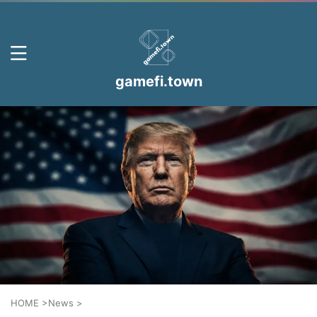
gamefi.town
HOME
>
News
>