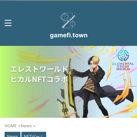
gamefi.town
HOME
>
News
>
News
NFTゲーム