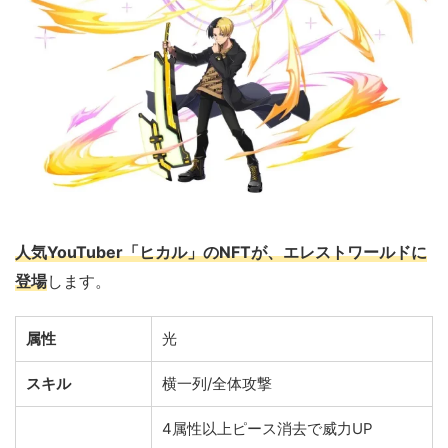
人気YouTuber「ヒカル」のNFTが、エレストワールドに
登場
します。
属性
光
スキル
横一列/全体攻撃
4属性以上ピース消去で威力UP