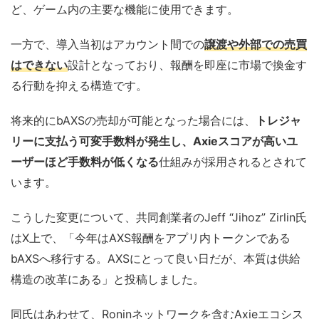
ど、ゲーム内の主要な機能に使用できます。
一方で、導入当初はアカウント間での
譲渡や外部での売買
はできない
設計となっており、報酬を即座に市場で換金す
る行動を抑える構造です。
将来的にbAXSの売却が可能となった場合には、
トレジャ
リーに支払う可変手数料が発生し、Axieスコアが高いユ
ーザーほど手数料が低くなる
仕組みが採用されるとされて
います。
こうした変更について、共同創業者のJeff “Jihoz” Zirlin氏
はX上で、「今年はAXS報酬をアプリ内トークンである
bAXSへ移行する。AXSにとって良い日だが、本質は供給
構造の改革にある」と投稿しました。
同氏はあわせて、Roninネットワークを含むAxieエコシス