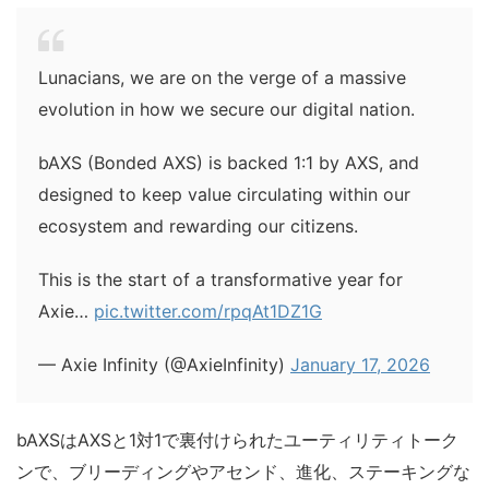
Lunacians, we are on the verge of a massive
evolution in how we secure our digital nation.
bAXS (Bonded AXS) is backed 1:1 by AXS, and
designed to keep value circulating within our
ecosystem and rewarding our citizens.
This is the start of a transformative year for
Axie…
pic.twitter.com/rpqAt1DZ1G
— Axie Infinity (@AxieInfinity)
January 17, 2026
bAXSはAXSと1対1で裏付けられたユーティリティトーク
ンで、ブリーディングやアセンド、進化、ステーキングな