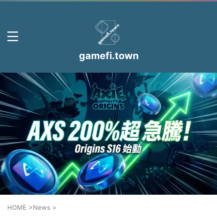
gamefi.town
HOME
>
News
>