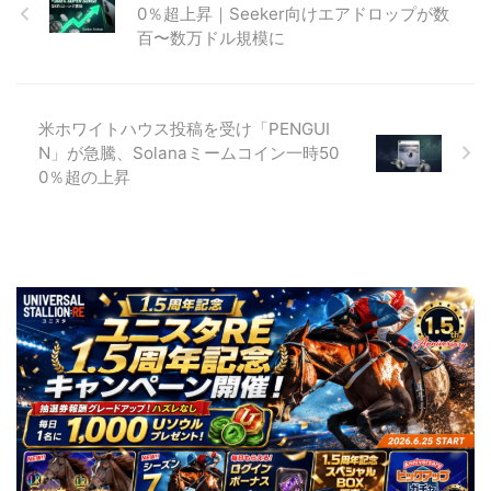
0％超上昇｜Seeker向けエアドロップが数
百〜数万ドル規模に
米ホワイトハウス投稿を受け「PENGUI
N」が急騰、Solanaミームコイン一時50
0％超の上昇