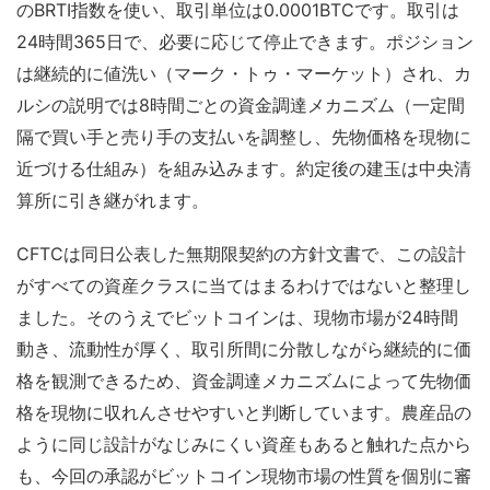
のBRTI指数を使い、取引単位は0.0001BTCです。取引は
24時間365日で、必要に応じて停止できます。ポジション
は継続的に値洗い（マーク・トゥ・マーケット）され、カ
ルシの説明では8時間ごとの資金調達メカニズム（一定間
隔で買い手と売り手の支払いを調整し、先物価格を現物に
近づける仕組み）を組み込みます。約定後の建玉は中央清
算所に引き継がれます。
CFTCは同日公表した無期限契約の方針文書で、この設計
がすべての資産クラスに当てはまるわけではないと整理し
ました。そのうえでビットコインは、現物市場が24時間
動き、流動性が厚く、取引所間に分散しながら継続的に価
格を観測できるため、資金調達メカニズムによって先物価
格を現物に収れんさせやすいと判断しています。農産品の
ように同じ設計がなじみにくい資産もあると触れた点から
も、今回の承認がビットコイン現物市場の性質を個別に審