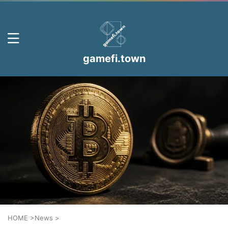
gamefi.town
HOME
>
News
>