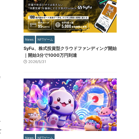
News
NFTゲーム
SyFu、株式投資型クラウドファンディング開始
｜開始3分で1000万円到達
2026/5/31
e
ど
て
News
NFTゲーム