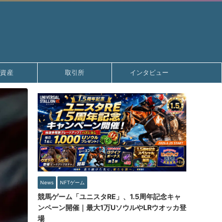
号資産
取引所
インタビュー
News
NFTゲーム
競馬ゲーム「ユニスタRE」、1.5周年記念キャ
ンペーン開催｜最大1万UソウルやLRウオッカ登
場