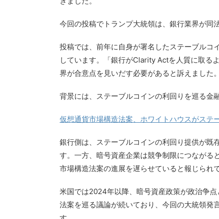
きました。
今回の投稿でトランプ大統領は、銀行業界が同
投稿では、前年に自身が署名したステーブルコイン
しています。「銀行がClarity Actを人質
界が合意点を見いだす必要があると訴えました
背景には、ステーブルコインの利回りを巡る金
仮想通貨市場構造法案、ホワイトハウスがステー
銀行側は、ステーブルコインの利回り提供が既
す。一方、暗号資産企業は競争制限につながる
市場構造法案の進展を遅らせていると報じられ
米国では2024年以降、暗号資産政策が政治争
法案を巡る議論が続いており、今回の大統領発言を受
す。