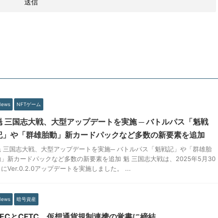
News
NFTゲーム
魁 三国志大戦、大型アップデートを実施 ─ バトルパス「魁戦
記」や「群雄胎動」新カードパックなど多数の新要素を追加
魁 三国志大戦、大型アップデートを実施─ バトルパス「魁戦記」や「群雄胎
動」新カードパックなど多数の新要素を追加 魁 三国志大戦は、2025年5月30
にVer.0.2.0アップデートを実施しました。 ...
News
暗号資産
SECとCFTC、仮想通貨規制連携の覚書に締結