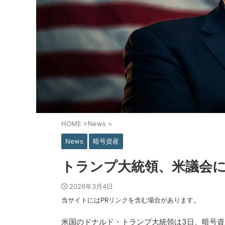
HOME
>
News
>
News
暗号資産
トランプ大統領、米議会
2026年3月4日
当サイトにはPRリンクを含む場合があります。
米国のドナルド・トランプ大統領は3日、暗号資産の