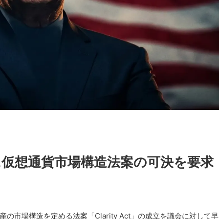
に仮想通貨市場構造法案の可決を要求
市場構造を定める法案「Clarity Act」の成立を議会に対して早