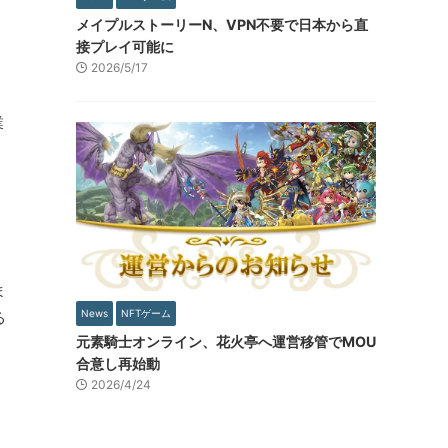
メイプルストーリーN、VPN不要で日本から直
接プレイ可能に
。
2026/5/17
業
ま
News
NFTゲーム
る
元素騎士オンライン、花火亭へ運営移管でMOU
合意し再始動
2026/4/24