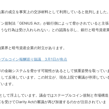
法案の成立を事実上の交渉材料として利用していると批判しました
規制法「GENIUS Act」が銀行側によって脅かされていると主張
に取るような行為は受け入れられない」との認識を示し、銀行と暗号資産
。
融業界と暗号資産企業の対立があります。
ブルコイン報酬巡り協議 3月1日が焦点
存の金融システムを脅かす可能性があるとして慎重姿勢を取ってい
として反発しています。この対立が、現在上院で審議が停滞してい
ています。
点として浮上しています。議会ではステーブルコイン規制と市場構造
けてClarity Actの審議が再び加速するのかが注目されていま