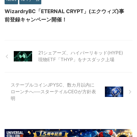
WizardryBC「ETERNAL CRYPT」(エクウィズ)事
前登録キャンペーン開催！
21シェアーズ、ハイパーリキッド(HYPE)
現物ETF「THYP」をナスダック上場
ステーブルコインJPYSC、数カ月以内に
ローンチへ──スターテイルCEOが方針表
明