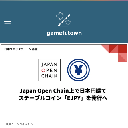
gamefi.town
HOME
>
News
>