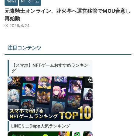
News
NFTゲーム
元素騎士オンライン、花火亭へ運営移管でMOU合意し
再始動
2026/4/24
注目コンテンツ
【スマホ】NFTゲームおすすめランキン
グ
LINEミニDapp人気ランキング