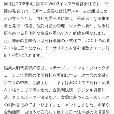
同社は2018年4月設立のWeb3インフラ運営会社です。今
回の発表では、EJPYに必要な信託型スキームの組成にめ
どが立ったとし、自社を委託者に据え、受託者となる事業
者と発行・償還、信託財産の管理、システム要件、法令対
応をめぐる具体的な協議を重ねてきた経緯を明かしまし
た。発表の意味合いは発行準備の正式化で、JOC上の流通
を中核に置きながら、イーサリアムを含む複数チェーン対
応も視野に入れます。
稲葉大明代表取締役は、ステーブルコインを「ブロックチ
ェーン上で実際の価値移転を可能にする、次世代の金融イ
ンフラの中核」と説明し、「まずはJOC上での発行・流通
を中核として準備を進め、企業間決済、デジタル資産決
済、クロスボーダー決済など、実需に基づくユースケース
の創出を進めてまいります」とコメントしました。企業や
金融機関、自治体が安心して使える日本法準拠の決済基盤