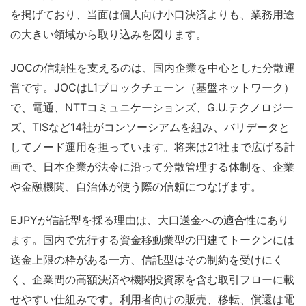
を掲げており、当面は個人向け小口決済よりも、業務用途
の大きい領域から取り込みを図ります。
JOCの信頼性を支えるのは、国内企業を中心とした分散運
営です。JOCはL1ブロックチェーン（基盤ネットワーク）
で、電通、NTTコミュニケーションズ、G.U.テクノロジー
ズ、TISなど14社がコンソーシアムを組み、バリデータと
してノード運用を担っています。将来は21社まで広げる計
画で、日本企業が法令に沿って分散管理する体制を、企業
や金融機関、自治体が使う際の信頼につなげます。
EJPYが信託型を採る理由は、大口送金への適合性にあり
ます。国内で先行する資金移動業型の円建てトークンには
送金上限の枠がある一方、信託型はその制約を受けにく
く、企業間の高額決済や機関投資家を含む取引フローに載
せやすい仕組みです。利用者向けの販売、移転、償還は電