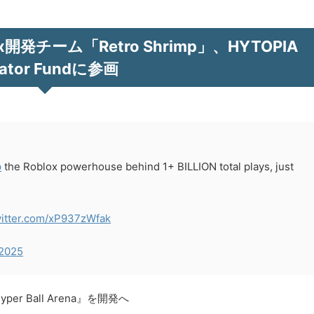
発チーム「Retro Shrimp」、HYTOPIA
eator Fundに参画
p
the Roblox powerhouse behind 1+ BILLION total plays, just
witter.com/xP937zWfak
 2025
 Ball Arena』を開発へ