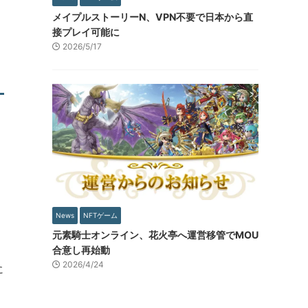
メイプルストーリーN、VPN不要で日本から直
接プレイ可能に
2026/5/17
News
NFTゲーム
元素騎士オンライン、花火亭へ運営移管でMOU
合意し再始動
に
2026/4/24