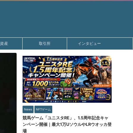
号資産
取引所
インタビュー
News
NFTゲーム
競馬ゲーム「ユニスタRE」、1.5周年記念キャ
ンペーン開催｜最大1万UソウルやLRウオッカ登
場