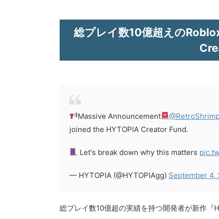
総プレイ数10億超えのRoblox開
Cr
Massive Announcement
@RetroShrim
joined the HYTOPIA Creator Fund.
Let's break down why this matters
pic.t
— HYTOPIA (@HYTOPIAgg)
September 4,
総プレイ数10億超の実績を持つ開発者が新作『Hyper