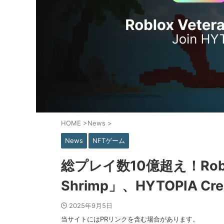
HOME
>
News
>
News
NFTゲーム
総プレイ数10億超え！Rob
Shrimp」、HYTOPIA Cr
2025年9月5日
当サイトにはPRリンクを含む場合があります。