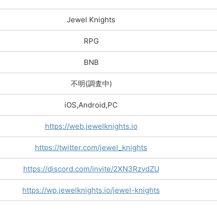
Jewel Knights
RPG
BNB
不明(調査中)
iOS,Android,PC
https://web.jewelknights.io
https://twitter.com/jewel_knights
https://discord.com/invite/2XN3RzvdZU
https://wp.jewelknights.io/jewel-knights