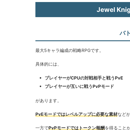
Jewel K
バ
最大5キャラ編成の戦略RPGです。
具体的には、
プレイヤーがCPUの対戦相手と戦うPvE
プレイヤーが互いに戦うPvPモード
があります。
PvEモードではレベルアップに必要な素材
など
一方で
PvPモードではトークン報酬
を得ること