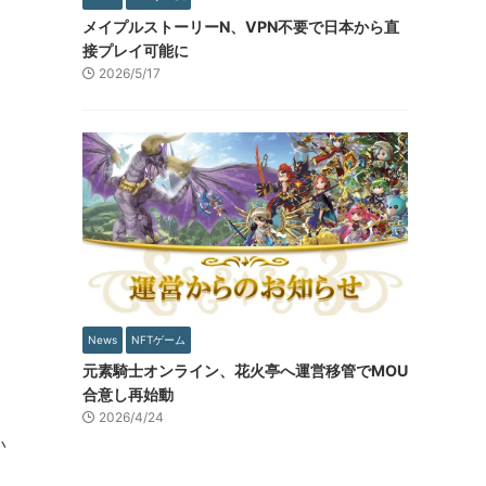
メイプルストーリーN、VPN不要で日本から直
接プレイ可能に
2026/5/17
News
NFTゲーム
元素騎士オンライン、花火亭へ運営移管でMOU
合意し再始動
2026/4/24
い
ー