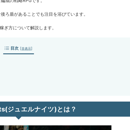
キャラ編成の戦略RPGです。
ntなど強力な後ろ盾があることでも注目を浴びています。
め方、稼ぎ方について解説します。
目次
[
]
非表示
ights(ジュエルナイツ)とは？