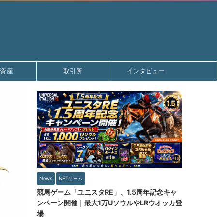
号資産
取引所
インタビュー
News
NFTゲーム
競馬ゲーム「ユニスタRE」、1.5周年記念キャ
ンペーン開催｜最大1万UソウルやLRウオッカ登
場