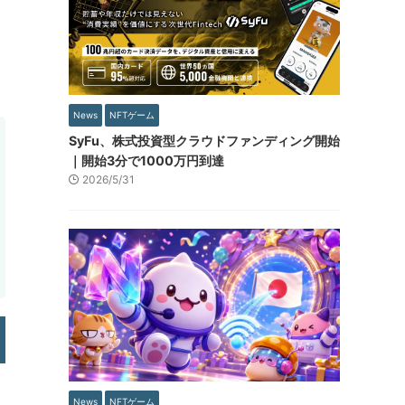
News
NFTゲーム
SyFu、株式投資型クラウドファンディング開始
｜開始3分で1000万円到達
2026/5/31
News
NFTゲーム