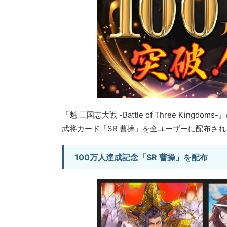
『魁 三国志大戦 -Battle of Three Ki
武将カード「SR 曹操」を全ユーザーに配布さ
100万人達成記念「SR 曹操」を配布