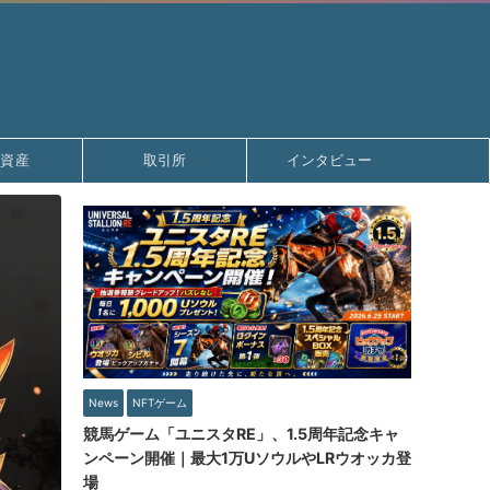
号資産
取引所
インタビュー
News
NFTゲーム
競馬ゲーム「ユニスタRE」、1.5周年記念キャ
ンペーン開催｜最大1万UソウルやLRウオッカ登
場