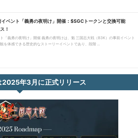
事前イベント「義勇の夜明け」開催：$SGCトークンと交換可能
ス！
ント「義勇の夜明け」開催 義勇の夜明けは、魁 三国志大戦（B3K）の事前イベント
観を体感できる歴史的なストーリーイベントであり、段階 ...
は2025年3月に正式リリース