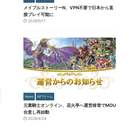
メイプルストーリーN、VPN不要で日本から直
接プレイ可能に
2026/5/17
News
NFTゲーム
元素騎士オンライン、花火亭へ運営移管でMOU
合意し再始動
2026/4/24