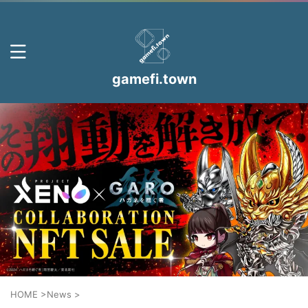
gamefi.town
HOME
>
News
>