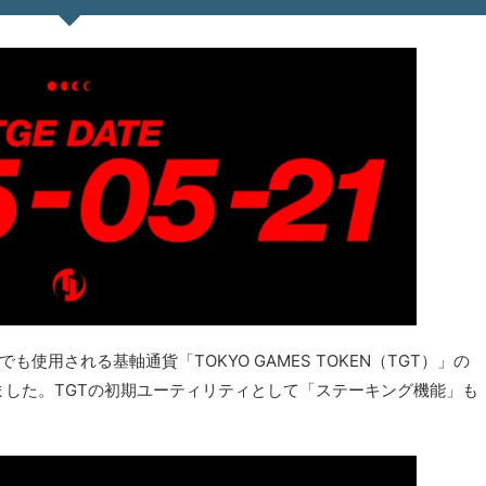
BEASTでも使用される基軸通貨「TOKYO GAMES TOKEN（TGT）」の
表しました。TGTの初期ユーティリティとして「ステーキング機能」も