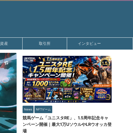
号資産
取引所
インタビュー
News
NFTゲーム
競馬ゲーム「ユニスタRE」、1.5周年記念キャ
ンペーン開催｜最大1万UソウルやLRウオッカ登
場