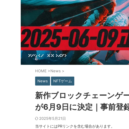
HOME
>
News
>
News
NFTゲーム
新作ブロックチェーンゲーム
が6月9日に決定｜事前登録
2025年5月21日
当サイトにはPRリンクを含む場合があります。