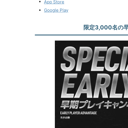
App Store
Google Play
限定3,000名