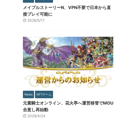
メイプルストーリーN、VPN不要で日本から直
接プレイ可能に
2026/5/17
News
NFTゲーム
元素騎士オンライン、花火亭へ運営移管でMOU
合意し再始動
2026/4/24